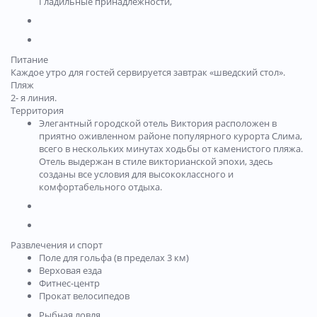
Гладильные принадлежности,
Питание
Каждое утро для гостей сервируется завтрак «шведский стол».
Пляж
2- я линия.
Территория
Элегантный городской отель Виктория расположен в
приятно оживленном районе популярного курорта Слима,
всего в нескольких минутах ходьбы от каменистого пляжа.
Отель выдержан в стиле викторианской эпохи, здесь
созданы все условия для высококлассного и
комфортабельного отдыха.
Развлечения и спорт
Поле для гольфа (в пределах 3 км)
Верховая езда
Фитнес-центр
Прокат велосипедов
Рыбная ловля