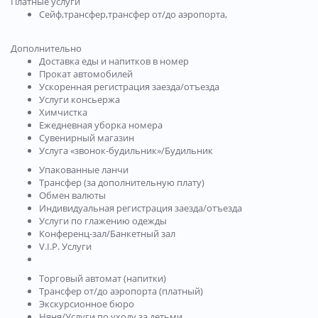
Платные услуги
Сейф,трансфер,трансфер от/до аэропорта,
Дополнительно
Доставка еды и напитков в номер
Прокат автомобилей
Ускоренная регистрация заезда/отъезда
Услуги консьержа
Химчистка
Ежедневная уборка номера
Сувенирный магазин
Услуга «звонок-будильник»/Будильник
Упакованные ланчи
Трансфер (за дополнительную плату)
Обмен валюты
Индивидуальная регистрация заезда/отъезда
Услуги по глажению одежды
Конференц-зал/Банкетный зал
V.I.P. Услуги
Торговый автомат (напитки)
Трансфер от/до аэропорта (платный)
Экскурсионное бюро
Няня/Услуги по уходу за детьми