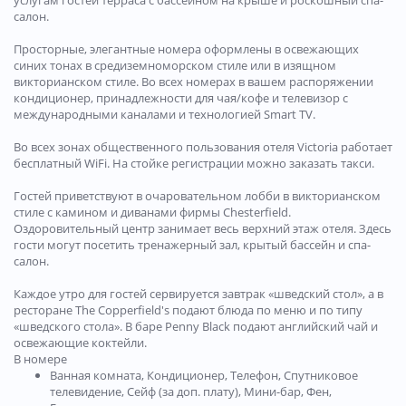
услугам гостей терраса с бассейном на крыше и роскошный спа-
салон.
Просторные, элегантные номера оформлены в освежающих
синих тонах в средиземноморском стиле или в изящном
викторианском стиле. Во всех номерах в вашем распоряжении
кондиционер, принадлежности для чая/кофе и телевизор с
международными каналами и технологией Smart TV.
Во всех зонах общественного пользования отеля Victoria работает
бесплатный WiFi. На стойке регистрации можно заказать такси.
Гостей приветствуют в очаровательном лобби в викторианском
стиле с камином и диванами фирмы Chesterfield.
Оздоровительный центр занимает весь верхний этаж отеля. Здесь
гости могут посетить тренажерный зал, крытый бассейн и спа-
салон.
Каждое утро для гостей сервируется завтрак «шведский стол», а в
ресторане The Copperfield's подают блюда по меню и по типу
«шведского стола». В баре Penny Black подают английский чай и
освежающие коктейли.
В номере
Ванная комната, Кондиционер, Телефон, Спутниковое
телевидение, Сейф (за доп. плату), Мини-бар, Фен,