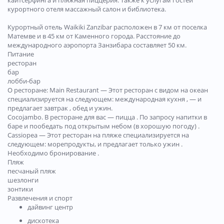
кайтсерфинга и пляжная пиццерия. Также к услугам гостей
курортного отеля массажный салон и библиотека.
Курортный отель Waikiki Zanzibar расположен в 7 км от поселка
Матемве и в 45 км от Каменного города. Расстояние до
международного аэропорта Занзибара составляет 50 км.
Питание
ресторан
бар
лобби-бар
О ресторане: Main Restaurant — Этот ресторан с видом на океан
специализируется на следующем: международная кухня , — и
предлагает завтрак , обед и ужин.
Cocojambo. В ресторане для вас — пицца . По запросу напитки в
баре и пообедать под открытым небом (в хорошую погоду) .
Cassiopea — Этот ресторан на пляже специализируется на
следующем: морепродукты, и предлагает только ужин .
Необходимо бронирование .
Пляж
песчаный пляж
шезлонги
зонтики
Развлечения и спорт
дайвинг центр
дискотека