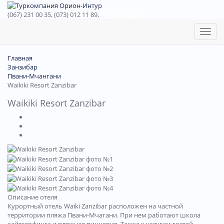
(067) 231 00 35, (073) 012 11 89,
(067) 242 38 60
Toggl
naviga
Главная
Занзибар
Пвани-Мчангани
Waikiki Resort Zanzibar
Waikiki Resort Zanzibar
Описание отеля
Курортный отель Waiki Zanzibar расположен на частной
территории пляжа Пвани-Мчагани. При нем работают школа