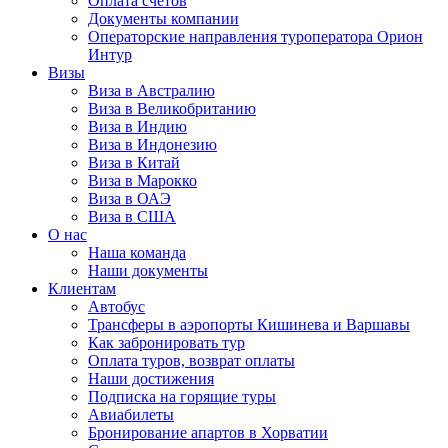
Оплата счётов
Документы компании
Операторские направления туроператора Орион
Интур
Визы
Виза в Австралию
Виза в Великобританию
Виза в Индию
Виза в Индонезию
Виза в Китай
Виза в Марокко
Виза в ОАЭ
Виза в США
О нас
Наша команда
Наши документы
Клиентам
Автобус
Трансферы в аэропорты Кишинева и Варшавы
Как забронировать тур
Оплата туров, возврат оплаты
Наши достижения
Подписка на горящие туры
Авиабилеты
Бронирование апартов в Хорватии