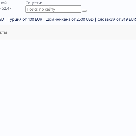
дной
Соцсети:
 52.47
D | Турция от 400 EUR | Доминикана от 2500 USD | Словакия от 319 EUR
акты