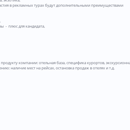
, экзотика,
участия в рекламных турах будут дополнительными преимуществами
,
зы - плюс для кандидата,
продукту компании: отельная база, специфика курортов, экскурсионна
ию: наличие мест на рейсах, остановка продаж в отелях и т.д.