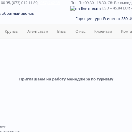
 00 35, (073) 012 11 89,
(067) 242 38
Пн - Пт: 09.30 - 18.30,
Сб: Вс: выхо
USD
= 45.84
EUR
=
ь обратный звонок
Горящие туры Египет от 350 US
Круизы
Агентствам
Визы
О нас
Клиентам
Конт
Приглашаем на работу менеджера по туризму
 лет