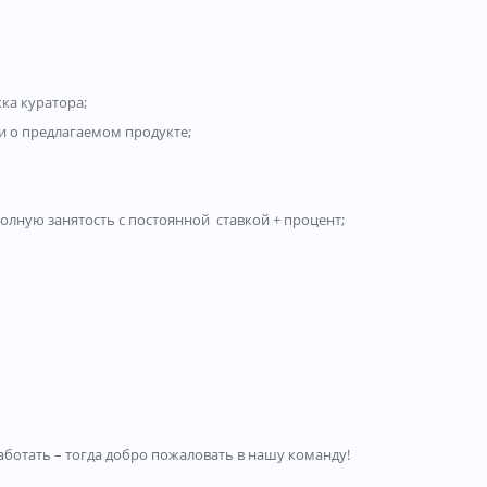
ка куратора;
 о предлагаемом продукте;
лную занятость с постоянной ставкой + процент;
шествия и желание заработать – тогда до