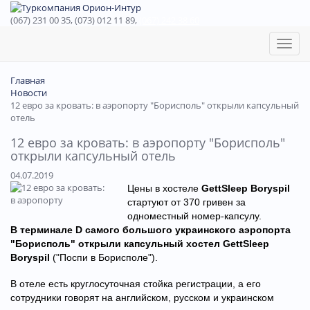
(067) 231 00 35, (073) 012 11 89,
(067) 242 38 60
Toggl
naviga
Главная
Новости
12 евро за кровать: в аэропорту "Борисполь" открыли капсульный
отель
12 евро за кровать: в аэропорту "Борисполь"
открыли капсульный отель
04.07.2019
Цены в хостеле
GettSleep Boryspil
стартуют от 370 гривен за
одноместный номер-капсулу.
В терминале D самого большого украинского аэропорта
"Борисполь" открыли капсульный хостел GettSleep
Boryspil
("Поспи в Борисполе").
В отеле есть круглосуточная стойка регистрации, а его
сотрудники говорят на английском, русском и украинском