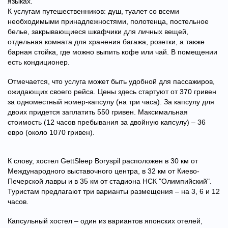
языках.
К услугам путешественников: душ, туалет со всеми
необходимыми принадлежностями, полотенца, постельное
белье, закрывающиеся шкафчики для личных вещей,
отдельная комната для хранения багажа, розетки, а также
барная стойка, где можно выпить кофе или чай. В помещении
есть кондиционер.
Отмечается, что услуга может быть удобной для пассажиров,
ожидающих своего рейса. Цены здесь стартуют от 370 гривен
за одноместный номер-капсулу (на три часа). За капсулу для
двоих придется заплатить 550 гривен. Максимальная
стоимость (12 часов пребывания за двойную капсулу) – 36
евро (около 1070 гривен).
К слову, хостел GettSleep Boryspil расположен в 30 км от
Международного выставочного центра, в 32 км от Киево-
Печерской лавры и в 35 км от стадиона НСК "Олимпийский".
Туристам предлагают три варианты размещения – на 3, 6 и 12
часов.
Капсульный хостел – один из вариантов японских отелей,