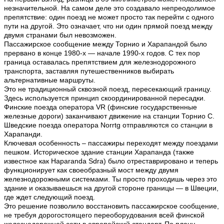
незначительной. На самом деле это создавало непреодолимое
препятствие: один поезд не может просто так перейти с одного
пути на другой. Это означает, что ни один прямой поезд между
двумя странами был невозможен.
Пассажирское сообщение между Торнио и Харапандой было
прервано в конце 1980-х — начале 1990-х годов. С тех пор
граница оставалась препятствием для железнодорожного
транспорта, заставляя путешественников выбирать
альтернативные маршруты.
Это не традиционный сквозной поезд, пересекающий границу.
Здесь используется принцип скоординированной пересадки.
Финские поезда оператора VR (финские государственные
железные дороги) заканчивают движение на станции Торнио C.
Шведские поезда оператора Norrtg отправляются со станции в
Харапанди.
Ключевая особенность – пассажиры переходят между поездами
пешком. Историческое здание станции Харапанда (также
известное как Haparanda Sdra) было отреставрировано и теперь
функционирует как своеобразный мост между двумя
железнодорожными системами. Ты просто проходишь через это
здание и оказываешься на другой стороне границы — в Швеции,
где ждет следующий поезд.
Это решение позволило восстановить пассажирское сообщение,
не требуя дорогостоящего переоборудования всей финской
железнодорожной сети в европейский стандарт. По плану