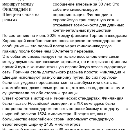
сообщение впервые за 30 лет. Это
событие символизирует
переориентацию Финляндии в
европейскую транспортную сеть и
открывает возможности для длинных
континентальных путешествий.
По состоянию на июнь 2026 между финским Торнио и шведским
Харапандой возобновляется пассажирское железнодорожное
сообщение — это первый поезд через финско-шведскую
границу после более чем 30-летнего перерыва.
Это событие символизирует не только восстановление связи
между двумя скандинавскими странами, но и открывает финнам
прямой путь в континентальную европейскую железнодорожную
сеть. Причина столь длительного разрыва проста: Финляндия и
Швеция используют разную ширину путей. До сих пор люди
были вынуждены пересаживаться на автобусы или ехать на
автомобилях, даже несмотря на то, что железнодорожные пути
существовали по обе стороны границы.
Ответ кроется в истории и технических стандартах. Финляндия
была частью Российской империи, и в XIX веке здесь была
построена железнодорожная сеть по российскому стандарту — с
шириной рельсов 1524 миллиметра. Швеция же, как и
большинство европейских стран, использует стандартную
европейскую ширину 1435 миллиметров.
На первый взгляд, разница в 89 миллиметров может показаться