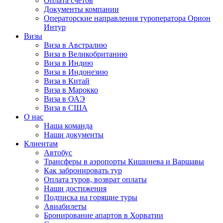
Оплата счётов
Документы компании
Операторские направления туроператора Орион
Интур
Визы
Виза в Австралию
Виза в Великобританию
Виза в Индию
Виза в Индонезию
Виза в Китай
Виза в Марокко
Виза в ОАЭ
Виза в США
О нас
Наша команда
Наши документы
Клиентам
Автобус
Трансферы в аэропорты Кишинева и Варшавы
Как забронировать тур
Оплата туров, возврат оплаты
Наши достижения
Подписка на горящие туры
Авиабилеты
Бронирование апартов в Хорватии