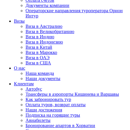
Оплата счётов
Документы компании
Операторские направления туроператора Орион
Интур
Визы
Виза в Австралию
Виза в Великобританию
Виза в Индию
Виза в Индонезию
Виза в Китай
Виза в Марокко
Виза в ОАЭ
Виза в США
О нас
Наша команда
Наши документы
Клиентам
Автобус
Трансферы в аэропорты Кишинева и Варшавы
Как забронировать тур
Оплата туров, возврат оплаты
Наши достижения
Подписка на горящие туры
Авиабилеты
Бронирование апартов в Хорватии