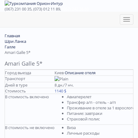
(067) 231 00 35, (073) 012 11 89,
(067) 242 38 60
Toggl
naviga
Главная
Шри Ланка
Галле
Amari Galle 5*
Amari Galle 5*
Город выезда
Киев
Описание отеля
Транспорт
Дней в туре
8 дн./7 нч.
Стоимость
1140 $
В стоимость включено
Авиаперелет
Трансфер а/п - отель - а/п
Проживание в отеле за 1 взрослого 
Питание: завтраки
Страховой полис
В стоимость не включено
Виза
Личные расходы