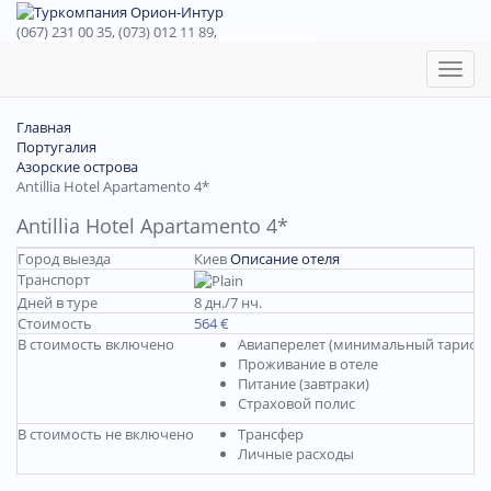
(067) 231 00 35, (073) 012 11 89,
(067) 242 38 60
Toggl
naviga
Главная
Португалия
Азорские острова
Antillia Hotel Apartamento 4*
Antillia Hotel Apartamento 4*
Город выезда
Киев
Описание отеля
Транспорт
Дней в туре
8 дн./7 нч.
Стоимость
564 €
В стоимость включено
Авиаперелет (минимальный тариф, 
Проживание в отеле
Питание (завтраки)
Страховой полис
В стоимость не включено
Трансфер
Личные расходы