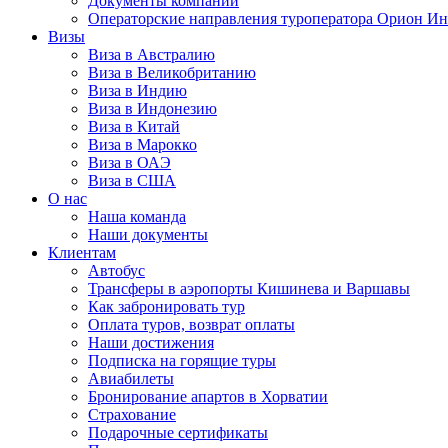
Документы компании
Операторские направления туроператора Орион Ин
Визы
Виза в Австралию
Виза в Великобританию
Виза в Индию
Виза в Индонезию
Виза в Китай
Виза в Марокко
Виза в ОАЭ
Виза в США
О нас
Наша команда
Наши документы
Клиентам
Автобус
Трансферы в аэропорты Кишинева и Варшавы
Как забронировать тур
Оплата туров, возврат оплаты
Наши достижения
Подписка на горящие туры
Авиабилеты
Бронирование апартов в Хорватии
Страхование
Подарочные сертификаты