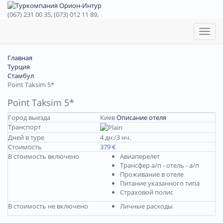
(067) 231 00 35, (073) 012 11 89,
(067) 242 38 60
Toggl
naviga
Главная
Турция
Стамбул
Point Taksim 5*
Point Taksim 5*
Город выезда
Киев
Описание отеля
Транспорт
Дней в туре
4 дн./3 нч.
Стоимость
379 €
В стоимость включено
Авиаперелет
Трансфер а/п - отель - а/п
Проживание в отеле
Питание указанного типа
Страховой полис
В стоимость не включено
Личные расходы