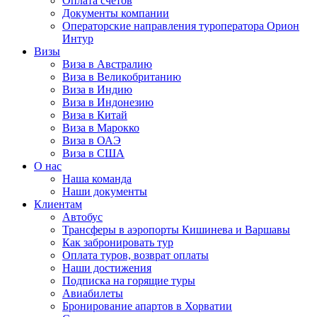
Оплата счётов
Документы компании
Операторские направления туроператора Орион
Интур
Визы
Виза в Австралию
Виза в Великобританию
Виза в Индию
Виза в Индонезию
Виза в Китай
Виза в Марокко
Виза в ОАЭ
Виза в США
О нас
Наша команда
Наши документы
Клиентам
Автобус
Трансферы в аэропорты Кишинева и Варшавы
Как забронировать тур
Оплата туров, возврат оплаты
Наши достижения
Подписка на горящие туры
Авиабилеты
Бронирование апартов в Хорватии