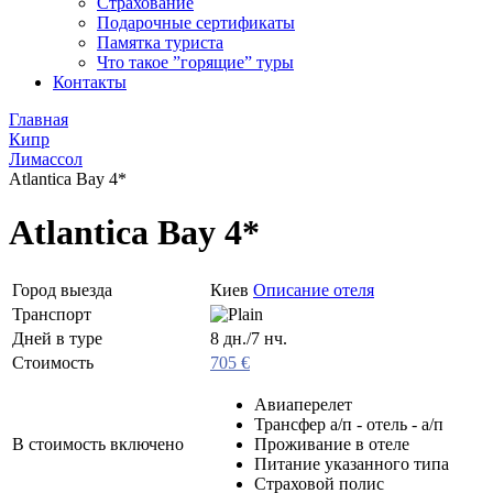
Страхование
Подарочные сертификаты
Памятка туриста
Что такое ”горящие” туры
Контакты
Главная
Кипр
Лимассол
Atlantica Bay 4*
Atlantica Bay 4*
Город выезда
Киев
Описание отеля
Транспорт
Дней в туре
8 дн./7 нч.
Стоимость
705 €
Авиаперелет
Трансфер а/п - отель - а/п
В стоимость включено
Проживание в отеле
Питание указанного типа
Страховой полис