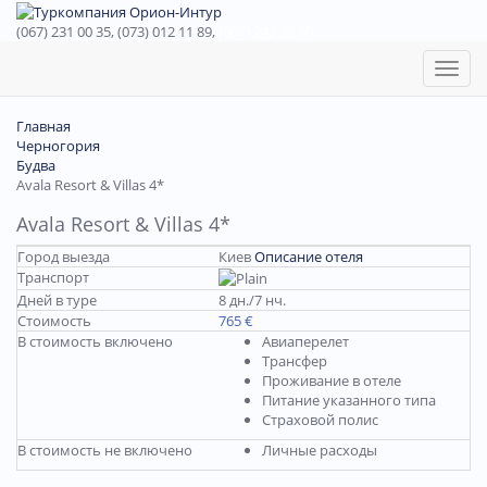
(067) 231 00 35, (073) 012 11 89,
(067) 242 38 60
Toggl
naviga
Главная
Черногория
Будва
Avala Resort & Villas 4*
Avala Resort & Villas 4*
Город выезда
Киев
Описание отеля
Транспорт
Дней в туре
8 дн./7 нч.
Стоимость
765 €
В стоимость включено
Авиаперелет
Трансфер
Проживание в отеле
Питание указанного типа
Страховой полис
В стоимость не включено
Личные расходы