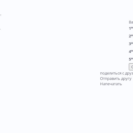
,
В
1*
т
2*
3*
4*
5*
поделиться с дру
Отправить другу
Напечатать