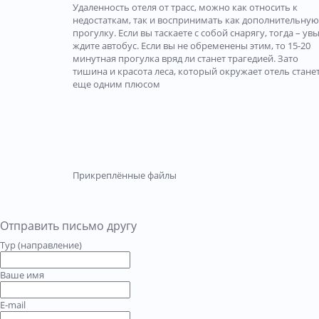
Удаленность отеля от трасс, можно как относить к
недостаткам, так и воспринимать как дополнительную
прогулку. Если вы таскаете с собой снарягу, тогда – увы
ждите автобус. Если вы не обременены этим, то 15-20
минутная прогулка вряд ли станет трагедией. Зато
тишина и красота леса, который окружает отель стане
еще одним плюсом
Прикреплённые файлы
Отправить письмо другу
Тур (направление)
Ваше имя
E-mail