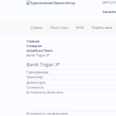
(067) 231
60
Заказат
Страны
Поиск тура
MICE
Подбор авиа
Главная
Словакия
Штребске Плесо
Banik Trigan 3*
Banik Trigan 3*
Город выезда
Транспорт
Дней в туре
Стоимость
В стоимость включено
В стоимость не включено