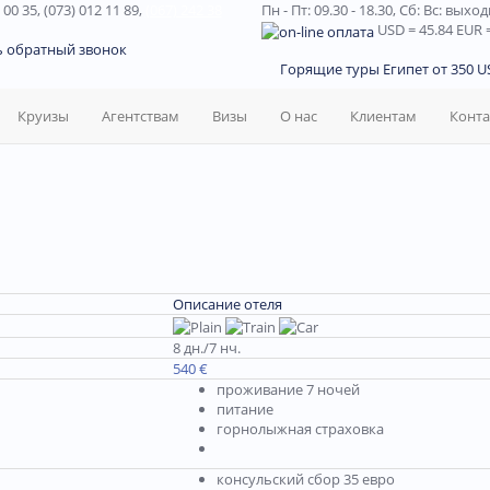
 00 35, (073) 012 11 89,
(067) 242 38
Пн - Пт: 09.30 - 18.30,
Сб: Вс: выхо
USD
= 45.84
EUR
=
ь обратный звонок
Горящие туры Египет от 350 US
Круизы
Агентствам
Визы
О нас
Клиентам
Конт
Описание отеля
8 дн./7 нч.
540 €
проживание 7 ночей
питание
горнолыжная страховка
консульский сбор 35 евро