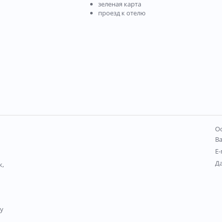
зеленая карта
проезд к отелю
Ос
В
E-
Д
к,
му