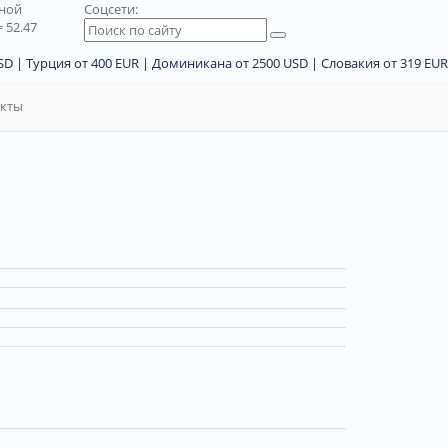
дной
Соцсети:
 52.47
D | Турция от 400 EUR | Доминикана от 2500 USD | Словакия от 319 EUR
акты