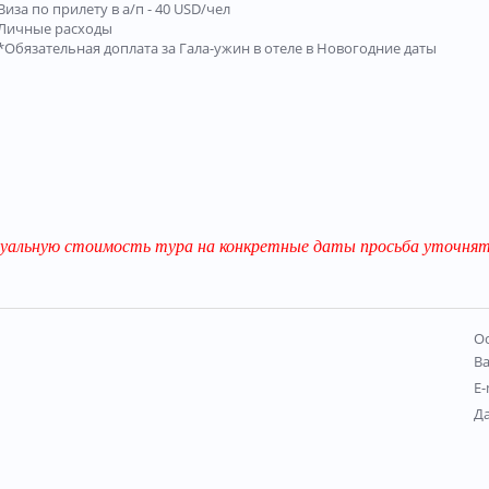
Виза по прилету в а/п - 40 USD/чел
Личные расходы
*Обязательная доплата за Гала-ужин в отеле в Новогодние даты
уальную стоимость тура на конкретные даты просьба уточнять
Ос
В
E-
Д