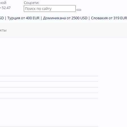
дной
Соцсети:
 52.47
D | Турция от 400 EUR | Доминикана от 2500 USD | Словакия от 319 EUR
акты