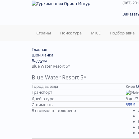
(067) 231
60
Заказат
Страны
Поиск тура
MICE
Подбор авиа
Главная
Шри Ланка
Ваддува
Blue Water Resort 5*
Blue Water Resort 5*
Город выезда
Киев
О
Транспорт
Дней в туре
8 дн./7
Стоимость
855 $
В стоимость включено