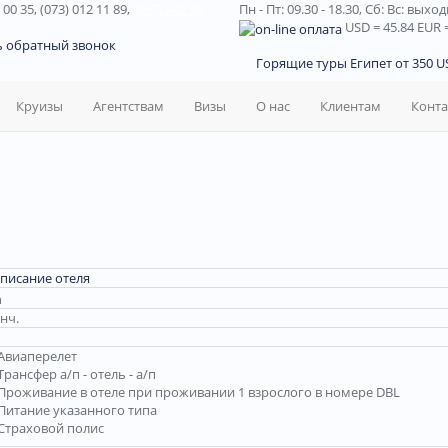
 00 35, (073) 012 11 89,
(067) 242 38
Пн - Пт: 09.30 - 18.30,
Сб: Вс: выхо
USD
= 45.84
EUR
=
ь обратный звонок
Горящие туры Египет от 350 US
Круизы
Агентствам
Визы
О нас
Клиентам
Конт
писание отеля
 нч.
Авиаперелет
Трансфер а/п - отель - а/п
Проживание в отеле при проживании 1 взрослого в номере DBL
Питание указанного типа
Страховой полис