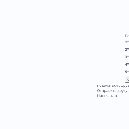
В
1*
2*
3*
4*
5*
поделиться с дру
Отправить другу
Напечатать