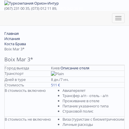
(067) 231 00 35, (073) 012 11 89,
(067) 242 38 60
Toggl
naviga
Главная
Испания
Коста Брава
Boix Mar 3*
Boix Mar 3*
Город выезда
Киев
Описание отеля
Транспорт
Дней в туре
8 дн./7 нч.
Стоимость
511 €
В стоимость включено
Авиаперелет
Трансфер а/п - отель - а/п
Проживание в отеле
Питание указанного типа
Страховой полис
В стоимость не включено
Виза (туристам с биометрическими 
Личные расходы