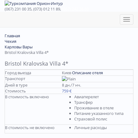
(067) 231 00 35, (073) 012 11 89,
(067) 242 38 60
Toggl
naviga
Главная
Чехия
Карловы Вары
Bristol Kralovska Villa 4*
Bristol Kralovska Villa 4*
Город выезда
Киев
Описание отеля
Транспорт
Дней в туре
8 дн./7 нч.
Стоимость
759 €
В стоимость включено
Авиаперелет
Трансфер
Проживание в отеле
Питание указанного типа
Страховой полис
В стоимость не включено
Личные расходы