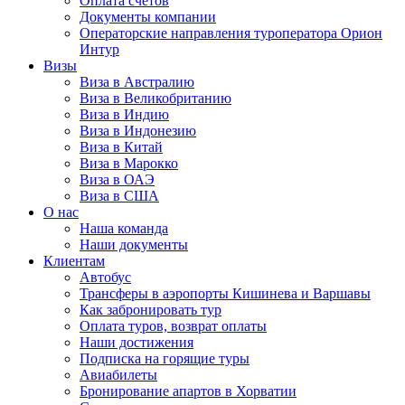
Оплата счётов
Документы компании
Операторские направления туроператора Орион
Интур
Визы
Виза в Австралию
Виза в Великобританию
Виза в Индию
Виза в Индонезию
Виза в Китай
Виза в Марокко
Виза в ОАЭ
Виза в США
О нас
Наша команда
Наши документы
Клиентам
Автобус
Трансферы в аэропорты Кишинева и Варшавы
Как забронировать тур
Оплата туров, возврат оплаты
Наши достижения
Подписка на горящие туры
Авиабилеты
Бронирование апартов в Хорватии