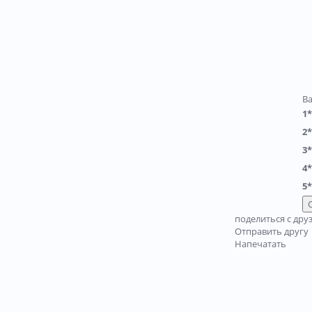
В
1*
2*
3*
4*
5*
поделиться с дру
Отправить другу
Напечатать