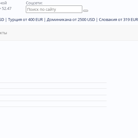
дной
Соцсети:
 52.47
D | Турция от 400 EUR | Доминикана от 2500 USD | Словакия от 319 EUR
акты