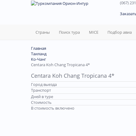
(067) 231
60
Заказат
Страны
Поиск тура
MICE
Подбор авиа
Главная
Таиланд
Ко-Чанг
Centara Koh Chang Tropicana 4*
Centara Koh Chang Tropicana 4*
Город выезда
Транспорт
Дней в туре
Стоимость
В стоимость включено