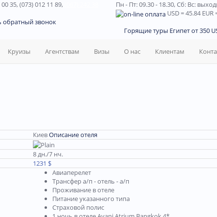
 00 35, (073) 012 11 89,
(067) 242 38
Пн - Пт: 09.30 - 18.30,
Сб: Вс: выхо
USD
= 45.84
EUR
=
ь обратный звонок
Горящие туры Египет от 350 US
Круизы
Агентствам
Визы
О нас
Клиентам
Конт
Киев
Описание отеля
8 дн./7 нч.
1231 $
Авиаперелет
Трансфер а/п - отель - а/п
Проживание в отеле
Питание указанного типа
Страховой полис
1 ночь в отеле Avani Atrium Bangkok 4*