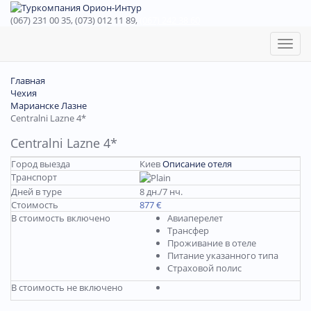
(067) 231 00 35, (073) 012 11 89,
(067) 242 38 60
Toggl
naviga
Главная
Чехия
Марианске Лазне
Centralni Lazne 4*
Centralni Lazne 4*
Город выезда
Киев
Описание отеля
Транспорт
Дней в туре
8 дн./7 нч.
Стоимость
877 €
В стоимость включено
Авиаперелет
Трансфер
Проживание в отеле
Питание указанного типа
Страховой полис
В стоимость не включено