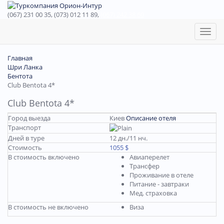
(067) 231 00 35, (073) 012 11 89,
(067) 242 38 60
Toggl
naviga
Главная
Шри Ланка
Бентота
Club Bentota 4*
Club Bentota 4*
Город выезда
Киев
Описание отеля
Транспорт
Дней в туре
12 дн./11 нч.
Стоимость
1055 $
В стоимость включено
Авиаперелет
Трансфер
Проживание в отеле
Питание - завтраки
Мед. страховка
В стоимость не включено
Виза