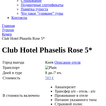
Страхование
Подарочные сертификаты
Памятка туриста
Что такое ”горящие” туры
Контакты
Главная
Турция
Кемер
Club Hotel Phaselis Rose 5*
Club Hotel Phaselis Rose 5*
Город выезда
Киев
Описание отеля
Транспорт
Дней в туре
8 дн./7 нч.
Стоимость
583 €
Авиаперелет
Трансфер а/п - отель - а/п
В стоимость включено
Проживание в отеле
Питание указанного типа
Страховой полис