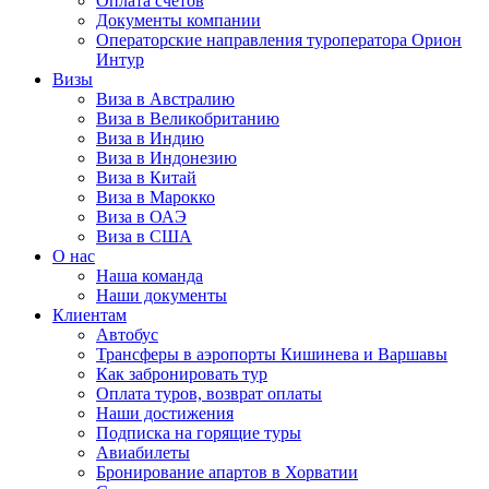
Оплата счётов
Документы компании
Операторские направления туроператора Орион
Интур
Визы
Виза в Австралию
Виза в Великобританию
Виза в Индию
Виза в Индонезию
Виза в Китай
Виза в Марокко
Виза в ОАЭ
Виза в США
О нас
Наша команда
Наши документы
Клиентам
Автобус
Трансферы в аэропорты Кишинева и Варшавы
Как забронировать тур
Оплата туров, возврат оплаты
Наши достижения
Подписка на горящие туры
Авиабилеты
Бронирование апартов в Хорватии