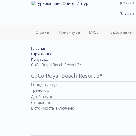
(067) 231
60
Заказат
Страны
Поиск тура
MICE
Подбор авиа
Главная
Шри Ланка
Калутара
CoCo Royal Beach Resort 3*
CoCo Royal Beach Resort 3*
Город выезда
Транспорт
Дней в туре
Стоимость
В стоимость включено