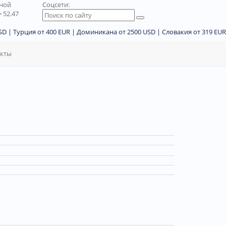
дной
Соцсети:
 52.47
D | Турция от 400 EUR | Доминикана от 2500 USD | Словакия от 319 EUR
акты