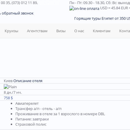
 00 35, (073) 012 11 89,
(067) 242 38
Пн - Пт: 09.30 - 18.30,
Сб: Вс: выхо
USD
= 45.84
EUR
=
ь обратный звонок
Горящие туры Египет от 350 US
Круизы
Агентствам
Визы
О нас
Клиентам
Конт
Киев
Описание отеля
8 дн./7 нч.
758 $
Авиаперелет
Трансфер а/п - отель - а/п
Проживание в отеле за 1 взрослого в номере DBL
Питание: завтраки
Страховой полис