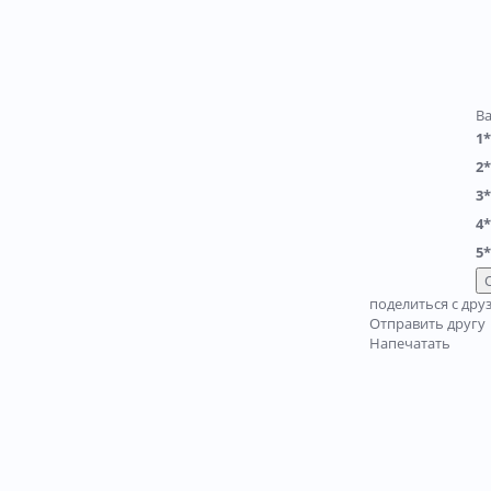
В
1*
2*
3*
4*
5*
поделиться с дру
Отправить другу
Напечатать