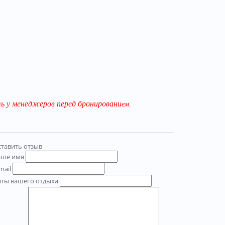
ь у менеджеров перед бронировани
ем.
тавить отзыв
аше имя
mail
аты вашего отдыха