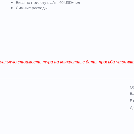
Виза по прилету в а/п - 40 USD/чел
Личные расходы
уальную стоимость тура на конкретные даты просьба уточнят
Ос
В
E-
Д