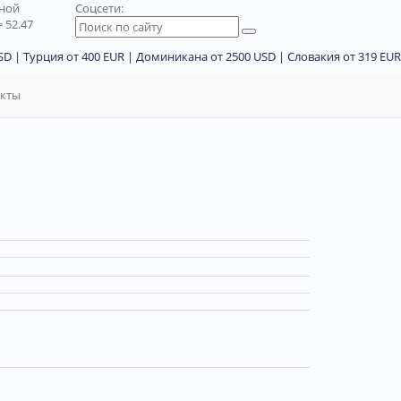
дной
Соцсети:
 52.47
D | Турция от 400 EUR | Доминикана от 2500 USD | Словакия от 319 EUR
акты