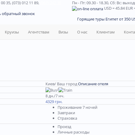
 00 35, (073) 012 11 89,
(067) 242 38
Пн - Пт: 09.30 - 18.30,
Сб: Вс: выхо
USD
= 45.84
EUR
=
ь обратный звонок
Горящие туры Египет от 350 US
Круизы
Агентствам
Визы
О нас
Клиентам
Конт
Киев/ Ваш город
Описание отеля
/
8 дн./7 нч.
4329 грн.
Проживание 7 ночей
Завтраки
Страховка
Проезд
Личные расходы