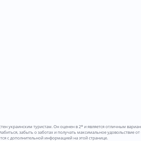
стен украинским туристам. Он оценен в 2* и является отличным вари
лабиться, забыть о заботах и получать максимальное удовольствие от 
ится с дополнительной информацией на этой странице.