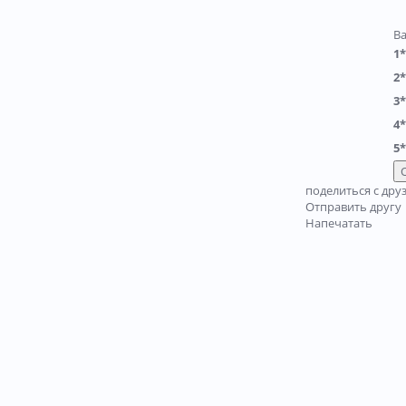
В
1*
2*
3*
4*
5*
поделиться с дру
Отправить другу
Напечатать