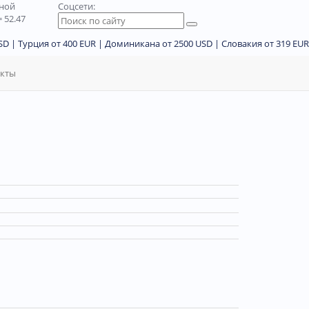
дной
Соцсети:
 52.47
D | Турция от 400 EUR | Доминикана от 2500 USD | Словакия от 319 EUR
акты