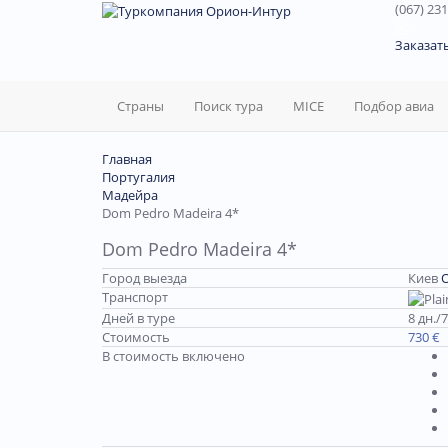
(067) 231
60
Заказат
Страны
Поиск тура
MICE
Подбор авиа
Главная
Португалия
Мадейра
Dom Pedro Madeira 4*
Dom Pedro Madeira 4*
Город выезда
Киев
Транспорт
Дней в туре
8 дн./7
Стоимость
730 €
В стоимость включено