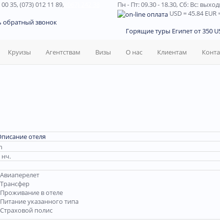
 00 35, (073) 012 11 89,
(067) 242 38
Пн - Пт: 09.30 - 18.30,
Сб: Вс: выхо
USD
= 45.84
EUR
=
ь обратный звонок
Горящие туры Египет от 350 US
Круизы
Агентствам
Визы
О нас
Клиентам
Конт
Описание отеля
 нч.
Авиаперелет
Трансфер
Проживание в отеле
Питание указанного типа
Страховой полис