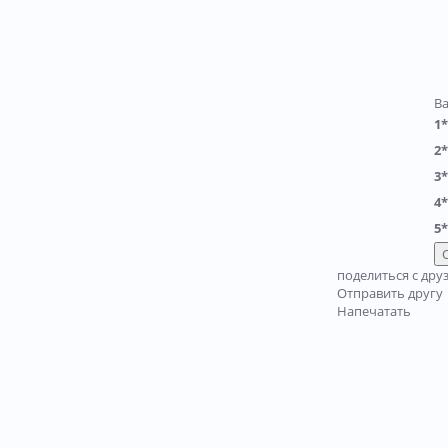
В
1*
2*
3*
4*
5*
поделиться с дру
Отправить другу
Напечатать