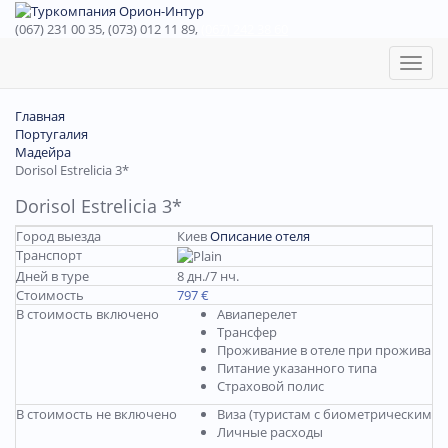
(067) 231 00 35, (073) 012 11 89,
(067) 242 38 60
Toggl
naviga
Главная
Португалия
Мадейра
Dorisol Estrelicia 3*
Dorisol Estrelicia 3*
Город выезда
Киев
Описание отеля
Транспорт
Дней в туре
8 дн./7 нч.
Стоимость
797 €
В стоимость включено
Авиаперелет
Трансфер
Проживание в отеле при проживании
Питание указанного типа
Страховой полис
В стоимость не включено
Виза (туристам с биометрическими 
Личные расходы