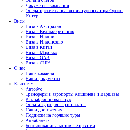
Оплата счётов
Документы компании
Операторские направления туроператора Орион
Интур
Визы
Виза в Австралию
Виза в Великобританию
Виза в Индию
Виза в Индонезию
Виза в Китай
Виза в Марокко
Виза в ОАЭ
Виза в США
О нас
Наша команда
Наши документы
Клиентам
Автобус
Трансферы в аэропорты Кишинева и Варшавы
Как забронировать тур
Оплата туров, возврат оплаты
Наши достижения
Подписка на горящие туры
Авиабилеты
Бронирование апартов в Хорватии