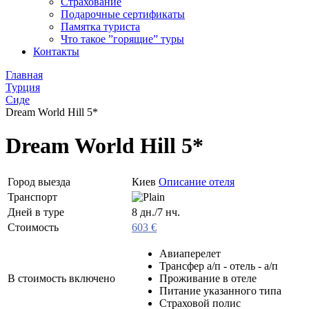
Страхование
Подарочные сертификаты
Памятка туриста
Что такое ”горящие” туры
Контакты
Главная
Турция
Сиде
Dream World Hill 5*
Dream World Hill 5*
Город выезда
Киев
Описание отеля
Транспорт
Дней в туре
8 дн./7 нч.
Стоимость
603 €
Авиаперелет
Трансфер а/п - отель - а/п
В стоимость включено
Проживание в отеле
Питание указанного типа
Страховой полис