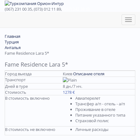
(067) 231 00 35, (073) 012 11 89,
(067) 242 38 60
Toggl
naviga
Главная
Турция
Анталья
Fame Residence Lara 5*
Fame Residence Lara 5*
Город выезда
Киев
Описание отеля
Транспорт
Дней в туре
8 дн./7 нч.
Стоимость
1278 €
В стоимость включено
Авиаперелет
Трансфер а/п - отель - а/п
Проживание в отеле
Питание указанного типа
Страховой полис
В стоимость не включено
Личные расходы