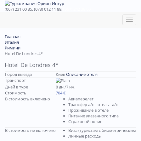
(067) 231 00 35, (073) 012 11 89,
(067) 242 38 60
Toggl
naviga
Главная
Италия
Римини
Hotel De Londres 4*
Hotel De Londres 4*
Город выезда
Киев
Описание отеля
Транспорт
Дней в туре
8 дн./7 нч.
Стоимость
704 €
В стоимость включено
Авиаперелет
Трансфер а/п - отель - а/п
Проживание в отеле
Питание указанного типа
Страховой полис
В стоимость не включено
Виза (туристам с биометрическими 
Личные расходы