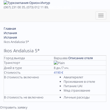
(067) 231 00 35, (073) 012 11 89,
(067) 242 38 60
Toggl
naviga
Главная
Испания
Испания
Ikos Andalusia 5*
Ikos Andalusia 5*
Город выезда
Варшава
Описание отеля
Транспорт
Дней в туре
8 дн./7 нч.
Стоимость
4190 €
В стоимость включено
Авиаперелет
Проживание в отеле
Питание UAI
Мед страхование
В стоимость не включено
Личные расходы
Отправить заявку