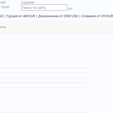
дной
Соцсети:
 52.47
D | Турция от 400 EUR | Доминикана от 2500 USD | Словакия от 319 EUR
акты