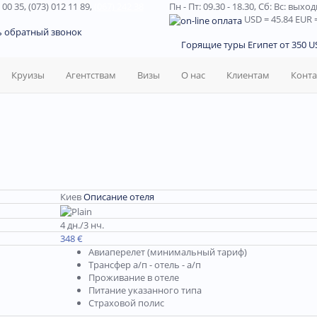
 00 35, (073) 012 11 89,
(067) 242 38
Пн - Пт: 09.30 - 18.30,
Сб: Вс: выхо
USD
= 45.84
EUR
=
ь обратный звонок
Горящие туры Египет от 350 US
Круизы
Агентствам
Визы
О нас
Клиентам
Конт
Киев
Описание отеля
4 дн./3 нч.
348 €
Авиаперелет (минимальный тариф)
Трансфер а/п - отель - а/п
Проживание в отеле
Питание указанного типа
Страховой полис