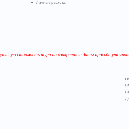
Личные расходы
уальную стоимость тура на конкретные даты просьба уточнять
Ос
В
E-
Д