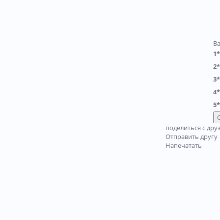
В
1*
2*
3*
4*
5*
поделиться с дру
Отправить другу
Напечатать