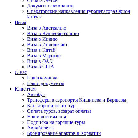
Оплата счётов
Документы компании
Операторские направления туроператора Орион
Интур
Визы
Виза в Австралию
Виза в Великобританию
Виза в Индию
Виза в Индонезию
Виза в Китай
Виза в Марокко
Виза в ОАЭ
Виза в США
О нас
Наша команда
Наши документы
Клиентам
Автобус
Трансферы в аэропорты Кишинева и Варшавы
Как забронировать тур
Оплата туров, возврат оплаты
Наши достижения
Подписка на горящие туры
Авиабилеты
Бронирование апартов в Хорватии