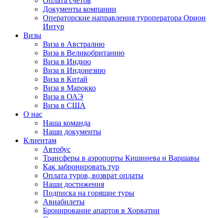
Оплата счётов
Документы компании
Операторские направления туроператора Орион
Интур
Визы
Виза в Австралию
Виза в Великобританию
Виза в Индию
Виза в Индонезию
Виза в Китай
Виза в Марокко
Виза в ОАЭ
Виза в США
О нас
Наша команда
Наши документы
Клиентам
Автобус
Трансферы в аэропорты Кишинева и Варшавы
Как забронировать тур
Оплата туров, возврат оплаты
Наши достижения
Подписка на горящие туры
Авиабилеты
Бронирование апартов в Хорватии