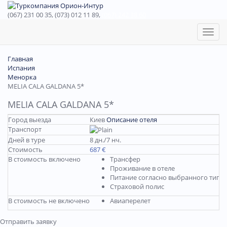
(067) 231 00 35, (073) 012 11 89,
(067) 242 38 60
Toggl
naviga
Главная
Испания
Менорка
MELIA CALA GALDANA 5*
MELIA CALA GALDANA 5*
Город выезда
Киев
Описание отеля
Транспорт
Дней в туре
8 дн./7 нч.
Стоимость
687 €
В стоимость включено
Трансфер
Проживание в отеле
Питание согласно выбранного типа
Страховой полис
В стоимость не включено
Авиаперелет
Отправить заявку