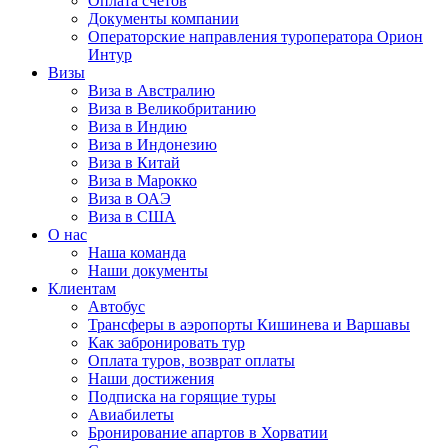
Оплата счётов
Документы компании
Операторские направления туроператора Орион
Интур
Визы
Виза в Австралию
Виза в Великобританию
Виза в Индию
Виза в Индонезию
Виза в Китай
Виза в Марокко
Виза в ОАЭ
Виза в США
О нас
Наша команда
Наши документы
Клиентам
Автобус
Трансферы в аэропорты Кишинева и Варшавы
Как забронировать тур
Оплата туров, возврат оплаты
Наши достижения
Подписка на горящие туры
Авиабилеты
Бронирование апартов в Хорватии