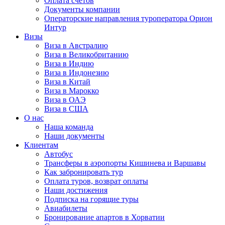
Оплата счётов
Документы компании
Операторские направления туроператора Орион
Интур
Визы
Виза в Австралию
Виза в Великобританию
Виза в Индию
Виза в Индонезию
Виза в Китай
Виза в Марокко
Виза в ОАЭ
Виза в США
О нас
Наша команда
Наши документы
Клиентам
Автобус
Трансферы в аэропорты Кишинева и Варшавы
Как забронировать тур
Оплата туров, возврат оплаты
Наши достижения
Подписка на горящие туры
Авиабилеты
Бронирование апартов в Хорватии