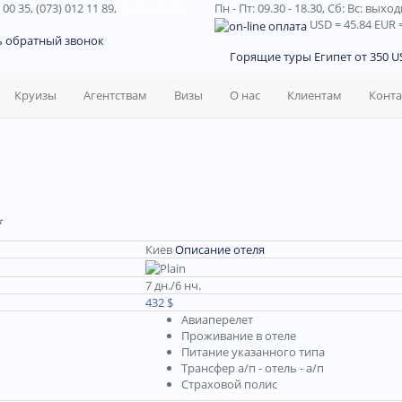
 00 35, (073) 012 11 89,
(067) 242 38
Пн - Пт: 09.30 - 18.30,
Сб: Вс: выхо
USD
= 45.84
EUR
=
ь обратный звонок
Горящие туры Египет от 350 US
Круизы
Агентствам
Визы
О нас
Клиентам
Конт
*
Киев
Описание отеля
7 дн./6 нч.
432 $
Авиаперелет
Проживание в отеле
Питание указанного типа
Трансфер а/п - отель - а/п
Страховой полис