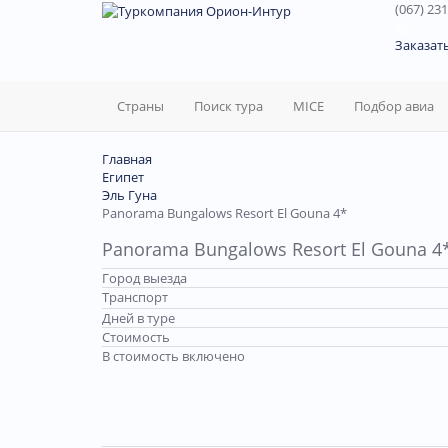
(067) 231
60
Заказат
Страны
Поиск тура
MICE
Подбор авиа
Главная
Египет
Эль Гуна
Panorama Bungalows Resort El Gouna 4*
Panorama Bungalows Resort El Gouna 4
Город выезда
Транспорт
Дней в туре
Стоимость
В стоимость включено