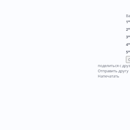
В
1*
2*
3*
4*
5*
поделиться с дру
Отправить другу
Напечатать