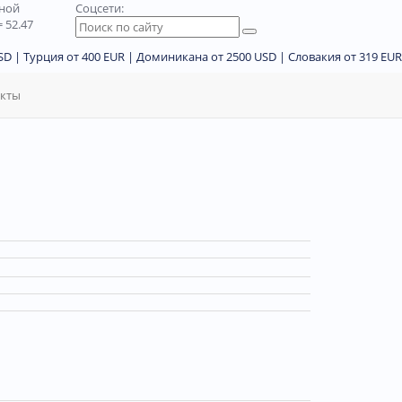
дной
Соцсети:
 52.47
D | Турция от 400 EUR | Доминикана от 2500 USD | Словакия от 319 EUR
акты