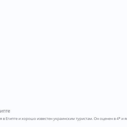
гипте
ся в Египте и хорошо известен украинским туристам. Он оценен в 4* 