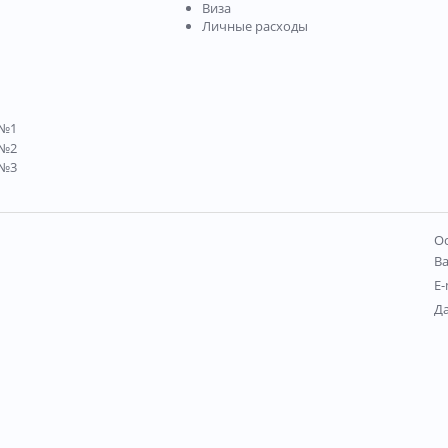
Виза
Личные расходы
Ос
В
E-
Д