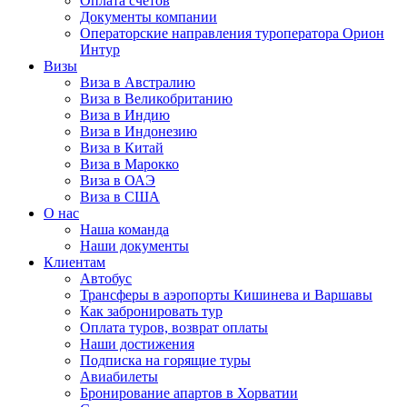
Оплата счётов
Документы компании
Операторские направления туроператора Орион
Интур
Визы
Виза в Австралию
Виза в Великобританию
Виза в Индию
Виза в Индонезию
Виза в Китай
Виза в Марокко
Виза в ОАЭ
Виза в США
О нас
Наша команда
Наши документы
Клиентам
Автобус
Трансферы в аэропорты Кишинева и Варшавы
Как забронировать тур
Оплата туров, возврат оплаты
Наши достижения
Подписка на горящие туры
Авиабилеты
Бронирование апартов в Хорватии