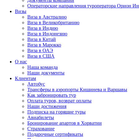
Документы компании
Операторские направления туроператора Орион Ин
Визы
Виза в Австралию
Виза в Великобританию
Виза в Индию
Виза в Индонезию
Виза в Китай
Виза в Марокко
Виза в ОАЭ
Виза в США
О нас
Наша команда
Наши документы
Клиентам
Автобус
Трансферы в аэропорты Кишинева и Варшавы
Как забронировать тур
Оплата туров, возврат оплаты
Наши достижения
Подписка на горящие туры
Авиабилеты
Бронирование апартов в Хорватии
Страхование
Подарочные сертификаты