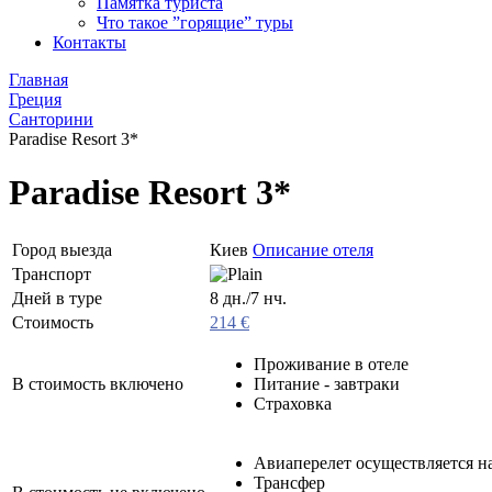
Памятка туриста
Что такое ”горящие” туры
Контакты
Главная
Греция
Санторини
Paradise Resort 3*
Paradise Resort 3*
Город выезда
Киев
Описание отеля
Транспорт
Дней в туре
8 дн./7 нч.
Стоимость
214 €
Проживание в отеле
В стоимость включено
Питание - завтраки
Страховка
Авиаперелет осуществляется на
Трансфер