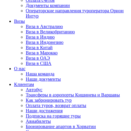
Оплата счётов
Документы компании
Операторские направления туроператора Орион
Интур
Визы
Виза в Австралию
Виза в Великобританию
Виза в Индию
Виза в Индонезию
Виза в Китай
Виза в Марокко
Виза в ОАЭ
Виза в США
О нас
Наша команда
Наши документы
Клиентам
Автобус
Трансферы в аэропорты Кишинева и Варшавы
Как забронировать тур
Оплата туров, возврат оплаты
Наши достижения
Подписка на горящие туры
Авиабилеты
Бронирование апартов в Хорватии