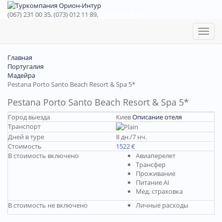
(067) 231 00 35, (073) 012 11 89,
(067) 242 38 60
Toggl
naviga
Главная
Португалия
Мадейра
Pestana Porto Santo Beach Resort & Spa 5*
Pestana Porto Santo Beach Resort & Spa 5*
Город выезда
Киев
Описание отеля
Транспорт
Дней в туре
8 дн./7 нч.
Стоимость
1522 €
В стоимость включено
Авиаперелет
Трансфер
Проживание
Питание AI
Мед. страховка
В стоимость не включено
Личные расходы