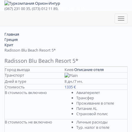
(067) 231 00 35, (073) 012 11 89,
(067) 242 38 60
Toggl
naviga
Главная
Греция
Крит
Radisson Blu Beach Resort 5*
Radisson Blu Beach Resort 5*
Город выезда
Киев
Описание отеля
Транспорт
Дней в туре
8 дн./7 нч.
Стоимость
1335 €
В стоимость включено
Авиаперелет
Трансфер
Проживание в отеле
Питание AL
Страховой полис
В стоимость не включено
Личные расходы
Тур. налог в отеле