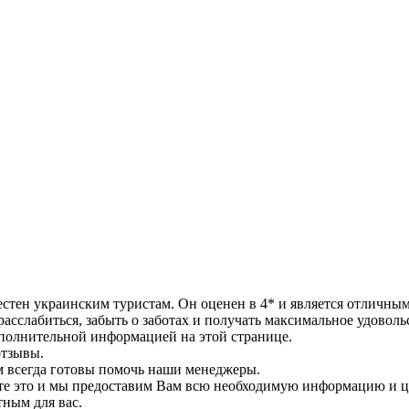
естен украинским туристам. Он оценен в 4* и является отличны
асслабиться, забыть о заботах и получать максимальное удоволь
ополнительной информацией на этой странице.
отзывы.
ам всегда готовы помочь наши менеджеры.
ите это и мы предоставим Вам всю необходимую информацию и 
тным для вас.