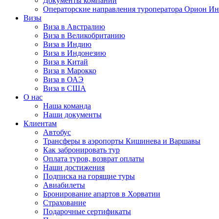
Документы компании
Операторские направления туроператора Орион Ин
Визы
Виза в Австралию
Виза в Великобританию
Виза в Индию
Виза в Индонезию
Виза в Китай
Виза в Марокко
Виза в ОАЭ
Виза в США
О нас
Наша команда
Наши документы
Клиентам
Автобус
Трансферы в аэропорты Кишинева и Варшавы
Как забронировать тур
Оплата туров, возврат оплаты
Наши достижения
Подписка на горящие туры
Авиабилеты
Бронирование апартов в Хорватии
Страхование
Подарочные сертификаты