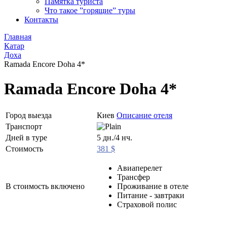
Памятка туриста
Что такое ”горящие” туры
Контакты
Главная
Катар
Доха
Ramada Encore Doha 4*
Ramada Encore Doha 4*
Город выезда
Киев
Описание отеля
Транспорт
Дней в туре
5 дн./4 нч.
Стоимость
381 $
Авиаперелет
Трансфер
В стоимость включено
Проживание в отеле
Питание - завтраки
Страховой полис