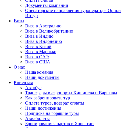
Оплата счётов
Документы компании
Операторские направления туроператора Орион
Интур
Визы
Виза в Австралию
Виза в Великобританию
Виза в Индию
Виза в Индонезию
Виза в Китай
Виза в Марокко
Виза в ОАЭ
Виза в США
О нас
Наша команда
Наши документы
Клиентам
Автобус
Трансферы в аэропорты Кишинева и Варшавы
Как забронировать тур
Оплата туров, возврат оплаты
Наши достижения
Подписка на горящие туры
Авиабилеты
Бронирование апартов в Хорватии