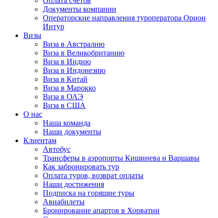
Оплата счётов
Документы компании
Операторские направления туроператора Орион
Интур
Визы
Виза в Австралию
Виза в Великобританию
Виза в Индию
Виза в Индонезию
Виза в Китай
Виза в Марокко
Виза в ОАЭ
Виза в США
О нас
Наша команда
Наши документы
Клиентам
Автобус
Трансферы в аэропорты Кишинева и Варшавы
Как забронировать тур
Оплата туров, возврат оплаты
Наши достижения
Подписка на горящие туры
Авиабилеты
Бронирование апартов в Хорватии