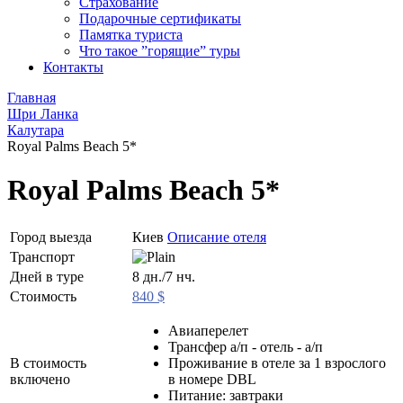
Страхование
Подарочные сертификаты
Памятка туриста
Что такое ”горящие” туры
Контакты
Главная
Шри Ланка
Калутара
Royal Palms Beach 5*
Royal Palms Beach 5*
Город выезда
Киев
Описание отеля
Транспорт
Дней в туре
8 дн./7 нч.
Стоимость
840 $
Авиаперелет
Трансфер а/п - отель - а/п
В стоимость
Проживание в отеле за 1 взрослого
включено
в номере DBL
Питание: завтраки