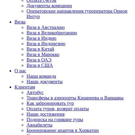
Оплата счётов
Документы компании
Операторские направления туроператора Орион
Интур
Визы
Виза в Австралию
Виза в Великобританию
Виза в Индию
Виза в Индонезию
Виза в Китай
Виза в Марокко
Виза в ОАЭ
Виза в США
О нас
Наша команда
Наши документы
Клиентам
Автобус
Трансферы в аэропорты Кишинева и Варшавы
Как забронировать тур
Оплата туров, возврат оплаты
Наши достижения
Подписка на горящие туры
Авиабилеты
Бронирование апартов в Хорватии