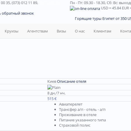
 00 35, (073) 012 11 89,
(067) 242 38
Пн - Пт: 09.30 - 18.30,
Сб: Вс: выхо
USD
= 45.84
EUR
=
ь обратный звонок
Горящие туры Египет от 350 US
Круизы
Агентствам
Визы
О нас
Клиентам
Конт
Киев
Описание отеля
8 дн./7 нч.
515 €
Авиаперелет
Трансфер а/п - отель - а/п
Проживание в отеле
Питание указанного типа
Страховой полис