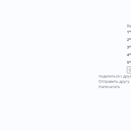
В
1*
2*
3*
4*
5*
поделиться с дру
Отправить другу
Напечатать