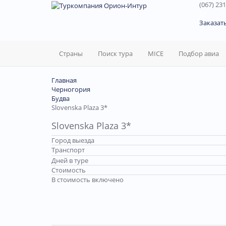
(067) 231
60
Заказат
Страны
Поиск тура
MICE
Подбор авиа
Главная
Черногория
Будва
Slovenska Plaza 3*
Slovenska Plaza 3*
Город выезда
Транспорт
Дней в туре
Стоимость
В стоимость включено