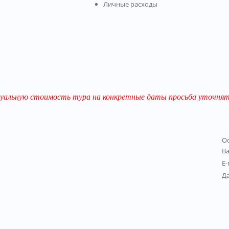
Личные расходы
уальную стоимость тура на конкретные даты просьба уточнять
Ос
В
E-
Д