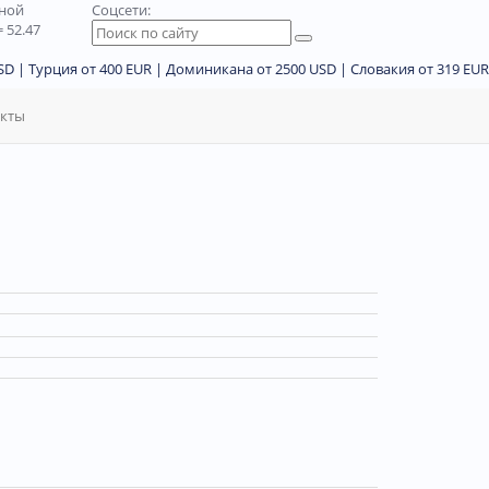
дной
Соцсети:
 52.47
D | Турция от 400 EUR | Доминикана от 2500 USD | Словакия от 319 EUR
акты