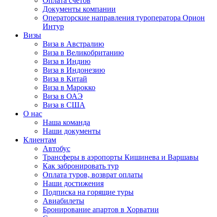
Оплата счётов
Документы компании
Операторские направления туроператора Орион
Интур
Визы
Виза в Австралию
Виза в Великобританию
Виза в Индию
Виза в Индонезию
Виза в Китай
Виза в Марокко
Виза в ОАЭ
Виза в США
О нас
Наша команда
Наши документы
Клиентам
Автобус
Трансферы в аэропорты Кишинева и Варшавы
Как забронировать тур
Оплата туров, возврат оплаты
Наши достижения
Подписка на горящие туры
Авиабилеты
Бронирование апартов в Хорватии