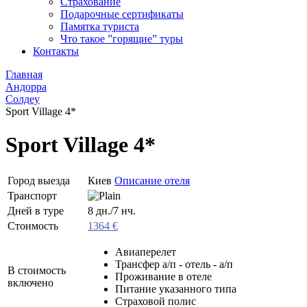
Страхование
Подарочные сертификаты
Памятка туриста
Что такое ”горящие” туры
Контакты
Главная
Андорра
Солдеу
Sport Village 4*
Sport Village 4*
Город выезда
Киев
Описание отеля
Транспорт
Дней в туре
8 дн./7 нч.
Стоимость
1364 €
Авиаперелет
Трансфер а/п - отель - а/п
В стоимость
Проживание в отеле
включено
Питание указанного типа
Страховой полис