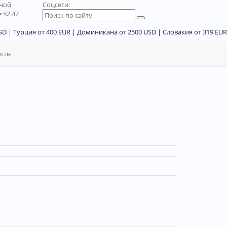
дной
Соцсети:
 52.47
D | Турция от 400 EUR | Доминикана от 2500 USD | Словакия от 319 EUR
акты