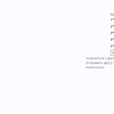
В
1*
2*
3*
4*
5*
поделиться с дру
Отправить другу
Напечатать