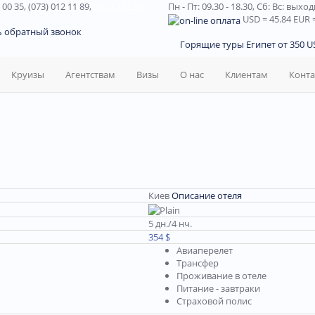
 00 35, (073) 012 11 89,
(067) 242 38
Пн - Пт: 09.30 - 18.30,
Сб: Вс: выхо
USD
= 45.84
EUR
=
ь обратный звонок
Горящие туры Египет от 350 US
Круизы
Агентствам
Визы
О нас
Клиентам
Конт
Киев
Описание отеля
5 дн./4 нч.
354 $
Авиаперелет
Трансфер
Проживание в отеле
Питание - завтраки
Страховой полис