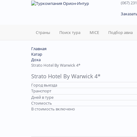
(067) 231
60
Заказат
Страны
Поиск тура
MICE
Подбор авиа
Главная
Катар
Доха
Strato Hotel By Warwick 4*
Strato Hotel By Warwick 4*
Город выезда
Транспорт
Дней в туре
Стоимость
В стоимость включено