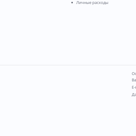
Личные расходы
Ос
В
E-
Д