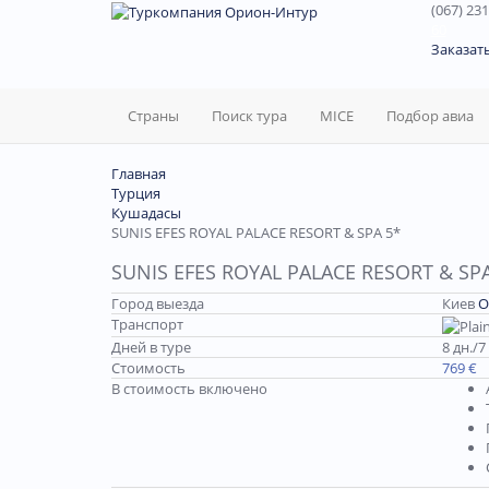
(067) 231
60
Заказат
Страны
Поиск тура
MICE
Подбор авиа
Главная
Турция
Кушадасы
SUNIS EFES ROYAL PALACE RESORT & SPA 5*
SUNIS EFES ROYAL PALACE RESORT & SP
Город выезда
Киев
О
Транспорт
Дней в туре
8 дн./7
Стоимость
769 €
В стоимость включено