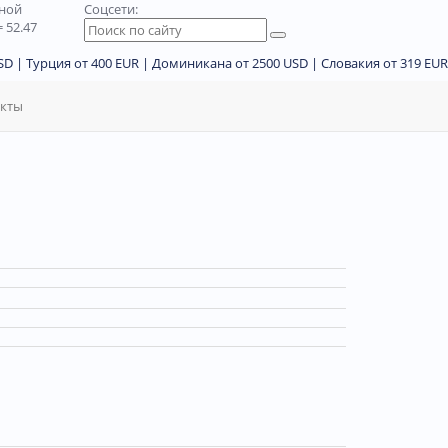
дной
Соцсети:
 52.47
D | Турция от 400 EUR | Доминикана от 2500 USD | Словакия от 319 EUR
акты