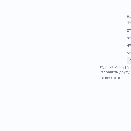
В
1*
2*
3*
4*
5*
поделиться с дру
Отправить другу
Напечатать