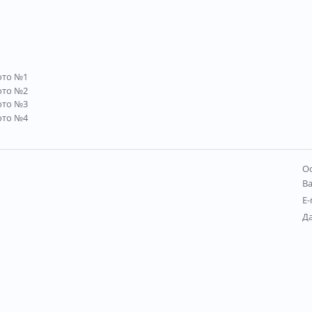
Ос
В
E-
Д