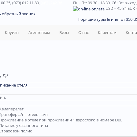
 00 35, (073) 012 11 89,
(067) 242 38
Пн - Пт: 09.30 - 18.30,
Сб: Вс: выхо
USD
= 45.84
EUR
=
ь обратный звонок
Горящие туры Египет от 350 US
Круизы
Агентствам
Визы
О нас
Клиентам
Конт
A 5*
писание отеля
 нч.
Авиаперелет
Трансфер а/п - отель - а/п
Проживание в отеле при проживании 1 взрослого в номере DBL
Питание указанного типа
Страховой полис